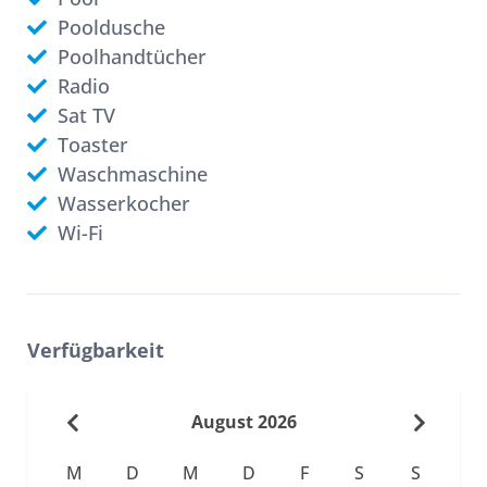
Pooldusche
Poolhandtücher
Radio
Sat TV
Toaster
Waschmaschine
Wasserkocher
Wi-Fi
Verfügbarkeit
August 2026
M
D
M
D
F
S
S