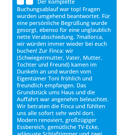
au
Der komplette
es
Buchungsablauf war top! Fragen
mit 
wurden umgehend beantwortet. Für
war 
eine persönliche Begrüßung wurde
Die f
an
gesorgt, ebenso für eine unglaublich
moder
nette Verabschiedung. 7mallorca,
nicht
wir würden immer wieder bei euch
Wahn
buchen! Zur Finca: wir
faszi
(Schwiegermutter, Vater, Mutter,
Sitz
 an
Tochter und Freund) kamen im
Auße
en
Dunkeln an und wurden vom
7mal
ert
Eigentümer Toni fröhlich und
hat u
freundlich empfangen. Das
hat.
Grundstück ums Haus und die
Auffahrt war angenehm beleuchtet.
Wir betraten die Finca und fühlten
uns alle sofort sehr wohl dort.
Modern renoviert, großzügiger
Essbereich, gemütliche TV-Ecke,
adäquate Schlafzimmer und zwei