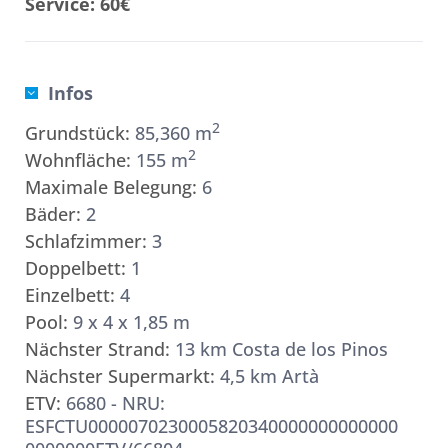
Service: 60€
Infos
2
Grundstück:
85,360 m
2
Wohnfläche:
155 m
Maximale Belegung:
6
Bäder:
2
Schlafzimmer:
3
Doppelbett:
1
Einzelbett:
4
Pool:
9 x 4 x 1,85 m
Nächster Strand:
13 km Costa de los Pinos
Nächster Supermarkt:
4,5 km Artà
ETV:
6680 - NRU:
ESFCTU0000070230005820340000000000000