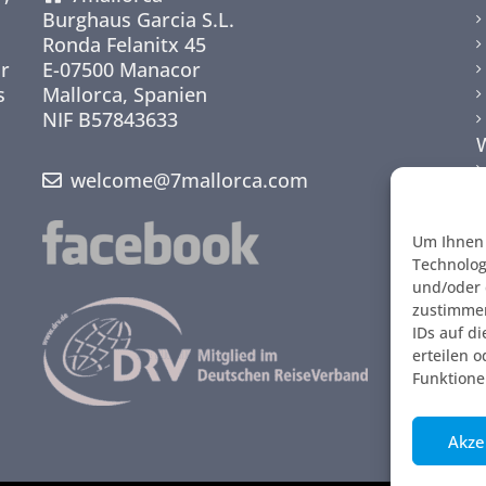
Burghaus Garcia S.L.
Ronda Felanitx 45
ir
E-07500 Manacor
s
Mallorca, Spanien
NIF B57843633
welcome@7mallorca.com
Um Ihnen 
Technolog
und/oder 
zustimmen
IDs auf d
erteilen 
Funktione
Akze