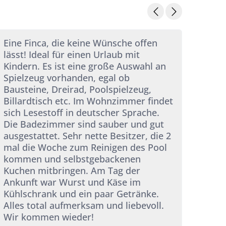
Eine Finca, die keine Wünsche offen
Wir 
lässt! Ideal für einen Urlaub mit
wund
Kindern. Es ist eine große Auswahl an
hat 
Spielzeug vorhanden, egal ob
pünk
Bausteine, Dreirad, Poolspielzeug,
gebr
Billardtisch etc. Im Wohnzimmer findet
gele
sich Lesestoff in deutscher Sprache.
wirk
Die Badezimmer sind sauber und gut
Die 
ausgestattet. Sehr nette Besitzer, die 2
gesc
mal die Woche zum Reinigen des Pool
eing
kommen und selbstgebackenen
ein F
Kuchen mitbringen. Am Tag der
man 
Ankunft war Wurst und Käse im
uns 
Kühlschrank und ein paar Getränke.
Tipp
Alles total aufmerksam und liebevoll.
unse
Wir kommen wieder!
Viel