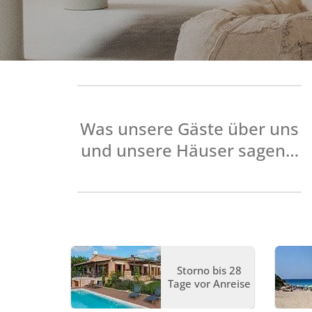
Was unsere Gäste über uns
und unsere Häuser sagen…
ents und
Storno bis 28
nungen
Tage vor Anreise