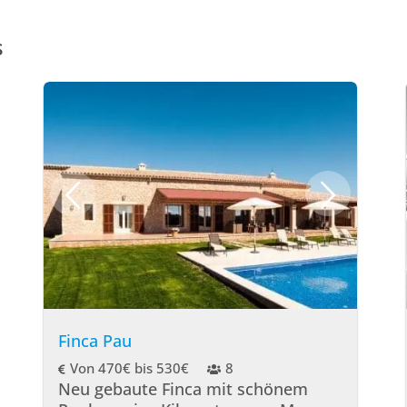
s
Finca Pau
Von 470€ bis 530€
8
Neu gebaute Finca mit schönem