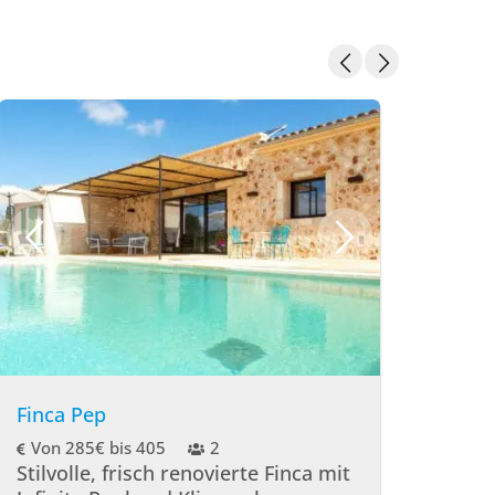
Finca Pep
Fer
Von 285€ bis 405
2
Vo
Stilvolle, frisch renovierte Finca mit
Fer