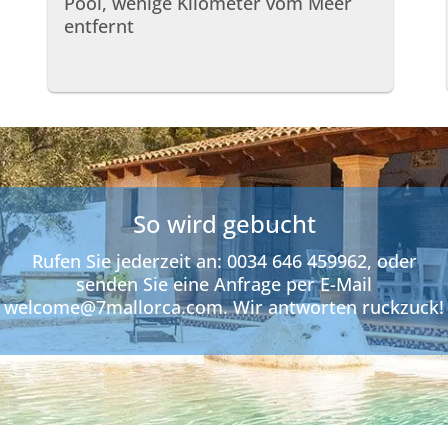
Pool, wenige Kilometer vom Meer
entfernt
So wird gebucht
Rufen Sie jederzeit an: 0034 646 459962, oder
senden Sie eine Anfrage per E-Mail
welcome@7mallorca.com. Wir antworten ruckzuck!