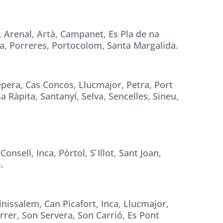
, Arenal, Artà, Campanet, Es Pla de na
na, Porreres, Portocolom, Santa Margalida.
pera, Cas Concos, Llucmajor, Petra, Port
Sa Ràpita, Santanyí, Selva, Sencelles, Sineu,
nsell, Inca, Pòrtol, S ́Illot, Sant Joan,
.
inissalem, Can Picafort, Inca, Llucmajor,
errer, Son Servera, Son Carrió, Es Pont