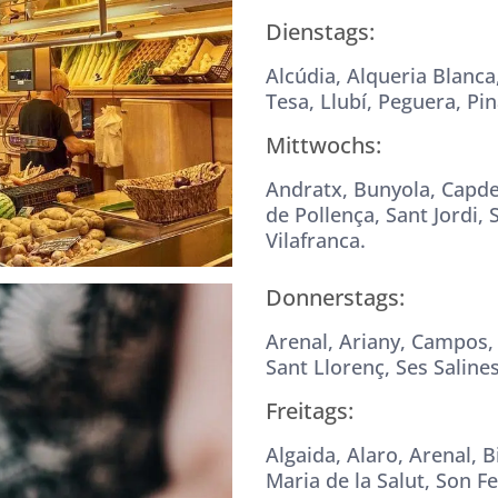
Dienstags:
Alcúdia, Alqueria Blanca
Tesa, Llubí, Peguera, Pi
Mittwochs:
Andratx, Bunyola, Capde
de Pollença, Sant Jordi, 
Vilafranca.
Donnerstags:
Arenal, Ariany, Campos, Co
Sant Llorenç, Ses Salines
Freitags:
Algaida, Alaro, Arenal, B
Maria de la Salut, Son F