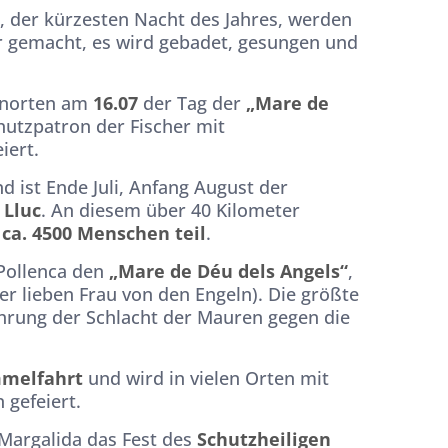
., der kürzesten Nacht des Jahres, werden
r gemacht, es wird gebadet, gesungen und
tenorten am
16.07
der Tag der
„Mare de
chutzpatron der Fischer mit
iert.
 ist Ende Juli, Anfang August der
 Lluc
. An diesem über 40 Kilometer
n
ca. 4500 Menschen teil
.
 Pollenca den
„Mare de Déu dels Angels“
,
er lieben Frau von den Engeln). Die größte
ührung der Schlacht der Mauren gegen die
melfahrt
und wird in vielen Orten mit
 gefeiert.
 Margalida das Fest des
Schutzheiligen