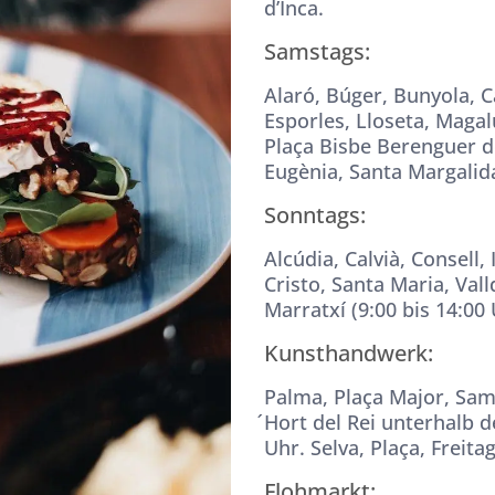
d’Inca.
Samstags:
Alaró, Búger, Bunyola, C
Esporles, Lloseta, Maga
Plaça Bisbe Berenguer de
Eugènia, Santa Margalida
Sonntags:
Alcúdia, Calvià, Consell,
Cristo, Santa Maria, V
Marratxí (9:00 bis 14:00 
Kunsthandwerk:
Palma, Plaça Major, Sam
́Hort del Rei unterhalb d
Uhr. Selva, Plaça, Freita
Flohmarkt: