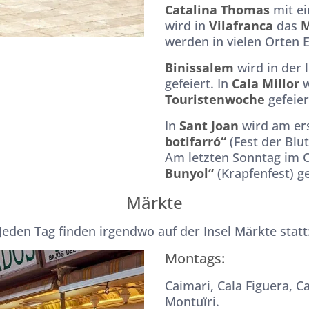
Catalina Thomas
mit ei
wird in
Vilafranca
das
M
werden in vielen Orten E
Binissalem
wird in der 
gefeiert. In
Cala Millor
w
Touristenwoche
gefeier
In
Sant Joan
wird am er
botifarró“
(Fest der Blu
Am letzten Sonntag im O
Bunyol“
(Krapfenfest) ge
Märkte
Jeden Tag finden irgendwo auf der Insel Märkte statt
Montags:
Caimari, Cala Figuera, Ca
Montuïri.