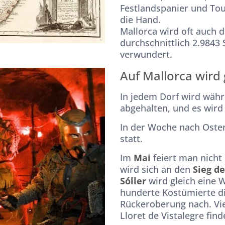
Festlandspanier und Tou
die Hand.
Mallorca wird oft auch d
durchschnittlich 2.9843
verwundert.
Auf Mallorca wird 
In jedem Dorf wird wäh
abgehalten, und es wird 
In der Woche nach Oster
statt.
Im
Mai
feiert man nicht 
wird sich an den
Sieg d
Sóller
wird gleich eine 
hunderte Kostümierte di
Rückeroberung nach. Viel
Lloret de Vistalegre find