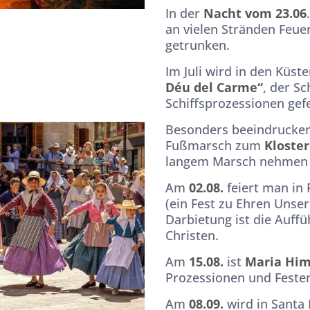
In der
Nacht vom 23.06
an vielen Stränden Feue
getrunken.
Im Juli wird in den Küs
Déu del Carme“
, der S
Schiffsprozessionen gefe
Besonders beeindruckend
Fußmarsch zum
Kloster
langem Marsch nehme
Am
02.08.
feiert man in
(ein Fest zu Ehren Unser
Darbietung ist die Auff
Christen.
Am
15.08.
ist
Maria Him
Prozessionen und Festen
Am
08.09.
wird in Santa