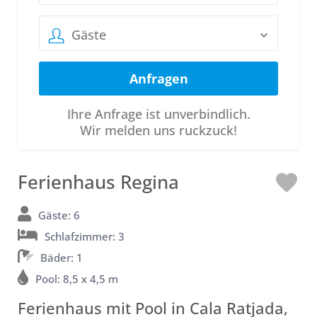
Gäste
Ihre Anfrage ist unverbindlich.
Wir melden uns ruckzuck!
Ferienhaus Regina
L
o
Gäste: 6
Schlafzimmer: 3
v
Bäder: 1
e
Pool: 8,5 x 4,5 m
Ferienhaus mit Pool in Cala Ratjada,