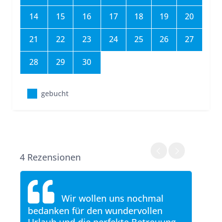
14
15
16
17
18
19
20
21
22
23
24
25
26
27
28
29
30
gebucht
4 Rezensionen
a
Wir wollen uns nochmal
bedanken für den wundervollen
conv