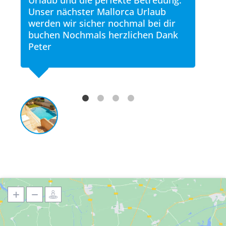
ar
Urlaub und die perfekte Betreuung.
ente
und
Unser nächster Mallorca Urlaub
every
top
werden wir sicher nochmal bei dir
and i
en
buchen Nochmals herzlichen Dank
assoc
Peter
were 
at
and g
for v
rne
has 
defin
sugge
to vi
this 
exper