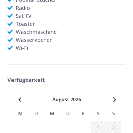
Radio
Sat TV
Toaster
Waschmaschine
Wasserkocher
Wi-Fi
Verfügbarkeit
August 2026
M
D
M
D
F
S
S
1
2