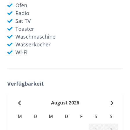
Ofen
Radio
Sat TV
Toaster
Waschmaschine
Wasserkocher
Wi-Fi
Verfügbarkeit
August 2026
M
D
M
D
F
S
S
1
2