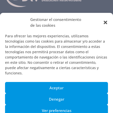
MENÚ
Gestionar el consentimiento
de las cookies
Todas las Fincas
Lo que nuestros clientes cuentan…
Para ofrecer las mejores experiencias, utilizamos
Así se reserva
tecnologías como las cookies para almacenar y/o acceder a
Ideas contra el aburrimiento
la información del dispositivo. El consentimiento a estas
Restaurantes que nos encantan
tecnologías nos permitirá procesar datos como el
Infos sobre Mallorca – Mercados y paseos
comportamiento de navegación o las identificaciones únicas
Vol llogar ca seva? / ¿Quiere alquilar su casa?
en este sitio. No consentir o retirar el consentimiento,
puede afectar negativamente a ciertas características y
funciones.
© 2010 - 2026 | 7mallorca
Aceptar
Términos y Condiciones
Nota Legal
Denegar
Página de Contacto
Ver preferencias