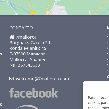
CONTACTO
7mallorca
Burghaus Garcia S.L.
Ronda Felanitx 45
s
E-07500 Manacor
Mallorca, Spanien
NIF B57843633
welcome@7mallorca.com
e
Para ofrecer
e
cookies para 
s
consentimien