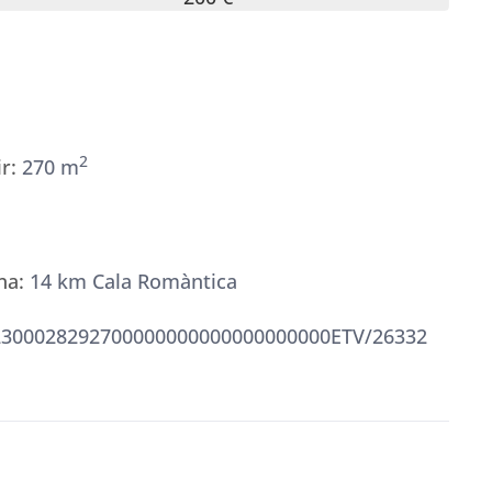
2
r:
270 m
na:
14 km Cala Romàntica
300028292700000000000000000000ETV/26332