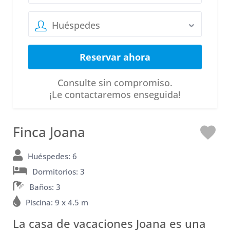
Huéspedes
Consulte sin compromiso.
¡Le contactaremos enseguida!
Finca Joana
M
e
Huéspedes: 6
Dormitorios: 3
e
Baños: 3
n
Piscina: 9 x 4.5 m
c
La casa de vacaciones Joana es una
a