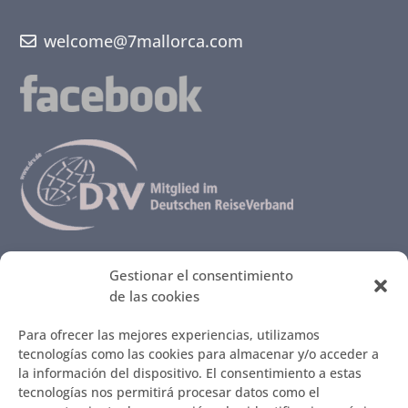
welcome@7mallorca.com
MENÚ
Gestionar el consentimiento
de las cookies
Todas las Fincas
Lo que nuestros clientes cuentan…
Para ofrecer las mejores experiencias, utilizamos
Así se reserva
tecnologías como las cookies para almacenar y/o acceder a
Ideas contra el aburrimiento
la información del dispositivo. El consentimiento a estas
Restaurantes que nos encantan
tecnologías nos permitirá procesar datos como el
Infos sobre Mallorca – Mercados y paseos