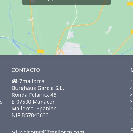
CONTACTO
7mallorca
Burghaus Garcia S.L.
Ronda Felanitx 45
s
E-07500 Manacor
Mallorca, Spanien
NIF B57843633
welcome@7mallorca.com