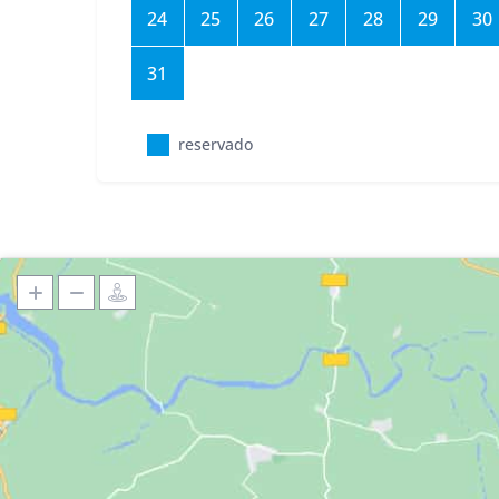
24
25
26
27
28
29
30
31
reservado