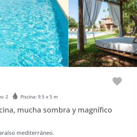
Me
encan
s: 2
Piscina: 9.5 x 5 m
scina, mucha sombra y magnífico
paraíso mediterráneo.