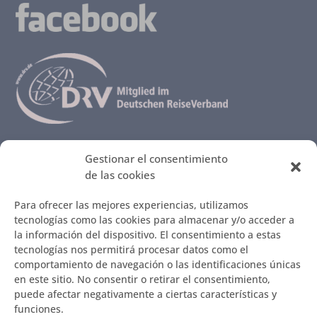
MENÚ
Gestionar el consentimiento
de las cookies
Todas las Fincas
Lo que nuestros clientes cuentan…
Para ofrecer las mejores experiencias, utilizamos
Así se reserva
tecnologías como las cookies para almacenar y/o acceder a
Ideas contra el aburrimiento
la información del dispositivo. El consentimiento a estas
Restaurantes que nos encantan
tecnologías nos permitirá procesar datos como el
Infos sobre Mallorca – Mercados y paseos
comportamiento de navegación o las identificaciones únicas
Vol llogar ca seva? / ¿Quiere alquilar su casa?
en este sitio. No consentir o retirar el consentimiento,
puede afectar negativamente a ciertas características y
funciones.