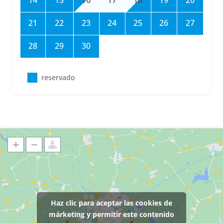
14
15
16
17
18
19
20
21
22
23
24
25
26
27
28
29
30
reservado
Haz clic para aceptar las cookies de
márketing y permitir este contenido