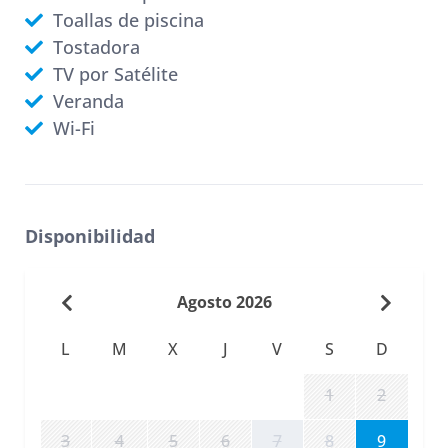
Toallas de piscina
Tostadora
TV por Satélite
Veranda
Wi-Fi
Disponibilidad
Agosto 2026
L
M
X
J
V
S
D
1
2
3
4
5
6
7
8
9