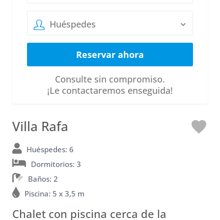
Huéspedes
Consulte sin compromiso.
¡Le contactaremos enseguida!
Villa Rafa
M
e
Huéspedes: 6
Dormitorios: 3
e
Baños: 2
n
Piscina: 5 x 3,5 m
c
Chalet con piscina cerca de la
a